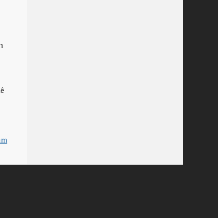
n
mê
Nam