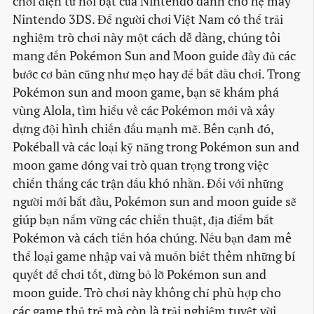
chơi điện tử nổi bật của Nintendo dành cho hệ máy
Nintendo 3DS. Để người chơi Việt Nam có thể trải
nghiệm trò chơi này một cách dễ dàng, chúng tôi
mang đến Pokémon Sun and Moon guide đầy đủ các
bước cơ bản cũng như mẹo hay để bắt đầu chơi. Trong
Pokémon sun and moon game, bạn sẽ khám phá
vùng Alola, tìm hiểu về các Pokémon mới và xây
dựng đội hình chiến đấu mạnh mẽ. Bên cạnh đó,
Pokéball và các loại kỹ năng trong Pokémon sun and
moon game đóng vai trò quan trọng trong việc
chiến thắng các trận đấu khó nhằn. Đối với những
người mới bắt đầu, Pokémon sun and moon guide sẽ
giúp bạn nắm vững các chiến thuật, địa điểm bắt
Pokémon và cách tiến hóa chúng. Nếu bạn đam mê
thể loại game nhập vai và muốn biết thêm những bí
quyết để chơi tốt, đừng bỏ lỡ Pokémon sun and
moon guide. Trò chơi này không chỉ phù hợp cho
các game thủ trẻ mà còn là trải nghiệm tuyệt vời