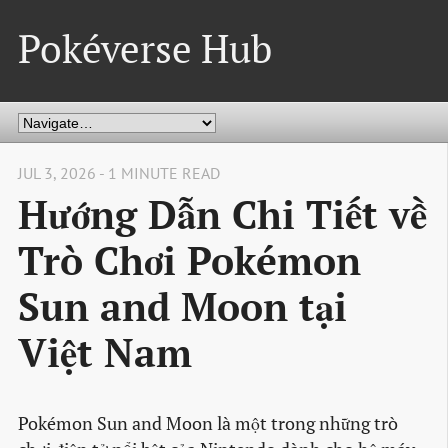
Pokéverse Hub
JUL 3, 2026 - 1 MINUTE READ
Hướng Dẫn Chi Tiết về
Trò Chơi Pokémon
Sun and Moon tại
Việt Nam
Pokémon Sun and Moon là một trong những trò