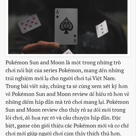
Pokémon Sun and Moon là một trong những trò
chơi nổi bật của series Pokémon, mang đến những
trải nghiệm mới lạ cho người chơi tại Việt Nam.
Trong bài viết này, chúng ta sẽ cùng xem xét kỹ hơn
về Pokémon Sun and Moon review để hiểu rõ hơn về
những điểm hấp dẫn mà trò chơi mang lại. Pokémon
Sun and Moon review cho thấy rõ sự đổi mới trong
lối chơi, đồ họa rực rỡ và câu chuyện hấp dẫn. Đặc
biệt, game còn giới thiệu các Pokémon mới và cơ chế
chơi mới giúp người chơi cảm thấy thích thú hơn.