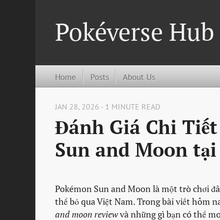
Pokéverse Hub
Home
Posts
About Us
JAN 28, 2026 - 1 MINUTE READ
Đánh Giá Chi Tiế
Sun and Moon tại
Pokémon Sun and Moon là một trò chơi đã 
thể bỏ qua Việt Nam. Trong bài viết hôm nay
and moon review
và những gì bạn có thể mon