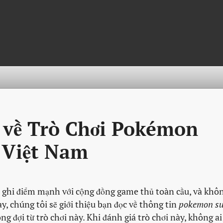
t về Trò Chơi Pokémon
 Việt Nam
ghi điểm mạnh với cộng đồng game thủ toàn cầu, và khô
, chúng tôi sẽ giới thiệu bạn đọc về thông tin
pokemon s
g đợi từ trò chơi này. Khi đánh giá trò chơi này, không ai