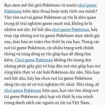
Bạn đam mê thế giới Pokémon và muốn
chơi game 
Pokémon
trên điện thoại hoặc máy tính của mình?
Việc tìm nơi tải game Pokémon uy tín là điều quan
trọng để trải nghiệm game mượt mà, không lo bị
nhiễm mã độc. Để bắt đầu
chơi game Pokémon
, hãy
truy cập những nơi tải game Pokémon được đánh giá
cao, đảm bảo an toàn cho thiết bị của bạn. Trong các
nơi tải game Pokémon, có nhiều trang web chính
thống và cộng đồng uy tín giúp bạn dễ dàng tìm
kiếm.
Chơi game Pokémon
không chỉ mang đến
những phút giây giải trí hấp dẫn mà còn giúp bạn mở
rộng kiến thức về các loài Pokémon độc đáo. Nếu bạn
mới bắt đầu, hãy lựa chọn nơi tải game Pokémon
đáng tin cậy để có trải nghiệm tốt nhất. Nhớ rằng, để
chơi game Pokémon
hiệu quả, bạn cần tìm đúng nơi
tải game Pokémon phù hợp với thiết bị của mình
trong danh sách các nguồn uy tín tại Việt Nam.