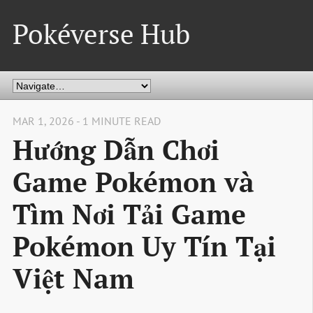
Pokéverse Hub
MAR 1, 2026 - 1 MINUTE READ
Hướng Dẫn Chơi
Game Pokémon và
Tìm Nơi Tải Game
Pokémon Uy Tín Tại
Việt Nam