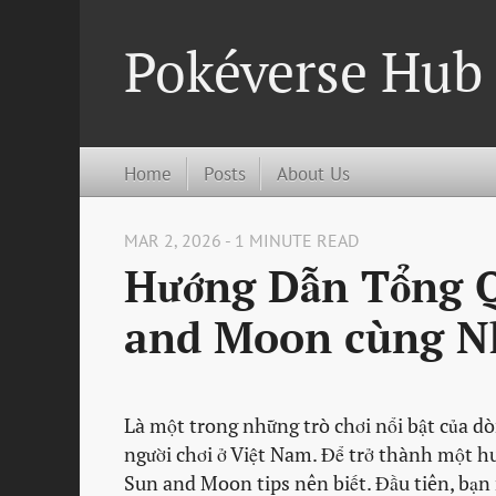
Pokéverse Hub
Home
Posts
About Us
MAR 2, 2026 - 1 MINUTE READ
Hướng Dẫn Tổng 
and Moon cùng N
Là một trong những trò chơi nổi bật của
người chơi ở Việt Nam. Để trở thành một h
Sun and Moon tips nên biết. Đầu tiên, bạ