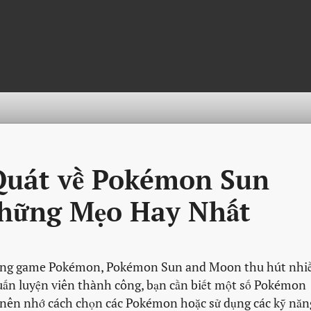
Quát về Pokémon Sun
hững Mẹo Hay Nhất
 dòng game Pokémon, Pokémon Sun and Moon thu hút nhi
uấn luyện viên thành công, bạn cần biết một số Pokémon
n nên nhớ cách chọn các Pokémon hoặc sử dụng các kỹ năn