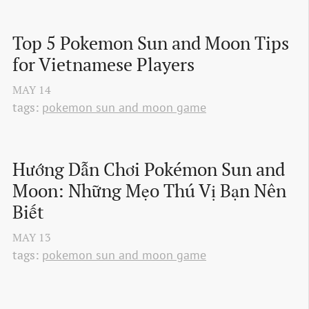
Top 5 Pokemon Sun and Moon Tips 
for Vietnamese Players
MAY
14
tags:
pokemon sun and moon game
Hướng Dẫn Chơi Pokémon Sun and 
Moon: Những Mẹo Thú Vị Bạn Nên 
Biết
MAY
13
tags:
pokemon sun and moon game