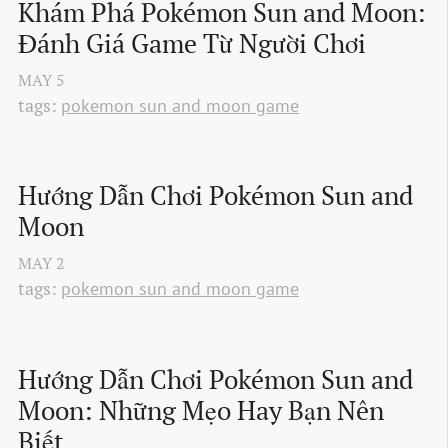
Khám Phá Pokémon Sun and Moon: 
Đánh Giá Game Từ Người Chơi
MAY
5
tags:
pokemon sun and moon game
Hướng Dẫn Chơi Pokémon Sun and 
Moon
MAY
2
tags:
pokemon sun and moon game
Hướng Dẫn Chơi Pokémon Sun and 
Moon: Những Mẹo Hay Bạn Nên 
Biết