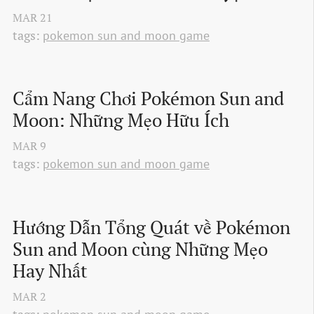
MAR
21
tags:
pokemon sun and moon game
Cẩm Nang Chơi Pokémon Sun and 
Moon: Những Mẹo Hữu Ích
MAR
9
tags:
pokemon sun and moon game
Hướng Dẫn Tổng Quát về Pokémon 
Sun and Moon cùng Những Mẹo 
Hay Nhất
MAR
2