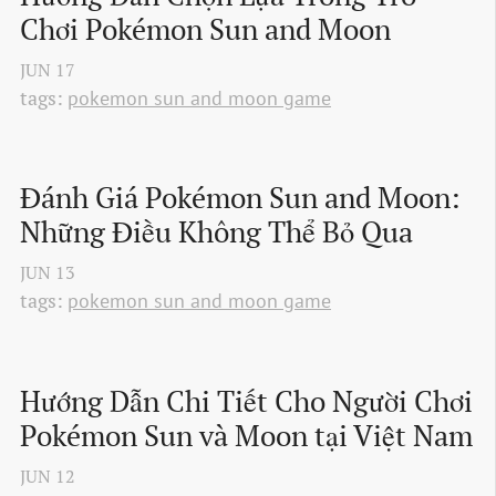
Chơi Pokémon Sun and Moon
JUN
17
tags:
pokemon sun and moon game
Đánh Giá Pokémon Sun and Moon: 
Những Điều Không Thể Bỏ Qua
JUN
13
tags:
pokemon sun and moon game
Hướng Dẫn Chi Tiết Cho Người Chơi 
Pokémon Sun và Moon tại Việt Nam
JUN
12