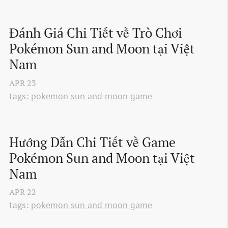
Đánh Giá Chi Tiết về Trò Chơi 
Pokémon Sun and Moon tại Việt 
Nam
APR
23
tags:
pokemon sun and moon game
Hướng Dẫn Chi Tiết về Game 
Pokémon Sun and Moon tại Việt 
Nam
APR
22
tags:
pokemon sun and moon game