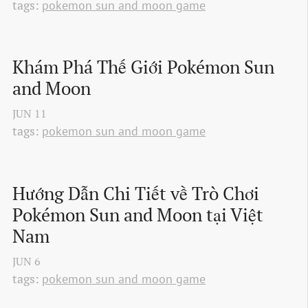
tags:
pokemon sun and moon game
Khám Phá Thế Giới Pokémon Sun 
and Moon
JUN
11
tags:
pokemon sun and moon game
Hướng Dẫn Chi Tiết về Trò Chơi 
Pokémon Sun and Moon tại Việt 
Nam
JUN
6
tags:
pokemon sun and moon game