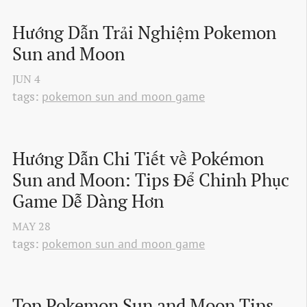
Hướng Dẫn Trải Nghiệm Pokemon 
Sun and Moon
JUN
4
tags:
pokemon sun and moon game
Hướng Dẫn Chi Tiết về Pokémon 
Sun and Moon: Tips Để Chinh Phục 
Game Dễ Dàng Hơn
MAY
28
tags:
pokemon sun and moon game
Top Pokemon Sun and Moon Tips 