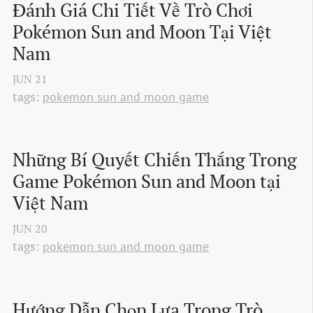
Đánh Giá Chi Tiết Về Trò Chơi 
Pokémon Sun and Moon Tại Việt 
Nam
JUN
21
tags:
pokemon sun and moon game
Những Bí Quyết Chiến Thắng Trong 
Game Pokémon Sun and Moon tại 
Việt Nam
JUN
20
tags:
pokemon sun and moon game
Hướng Dẫn Chọn Lựa Trong Trò 