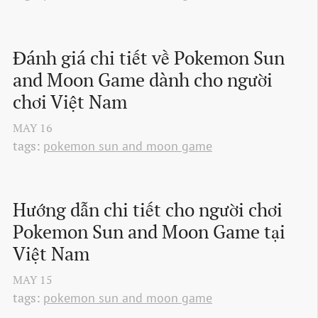
Đánh giá chi tiết về Pokemon Sun 
and Moon Game dành cho người 
chơi Việt Nam
MAY
16
tags:
pokemon sun and moon game
Hướng dẫn chi tiết cho người chơi 
Pokemon Sun and Moon Game tại 
Việt Nam
MAY
15
tags:
pokemon sun and moon game