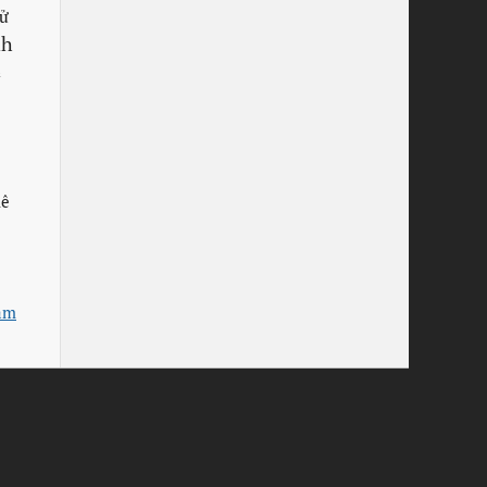
ử
nh
ẻ
mê
Nam