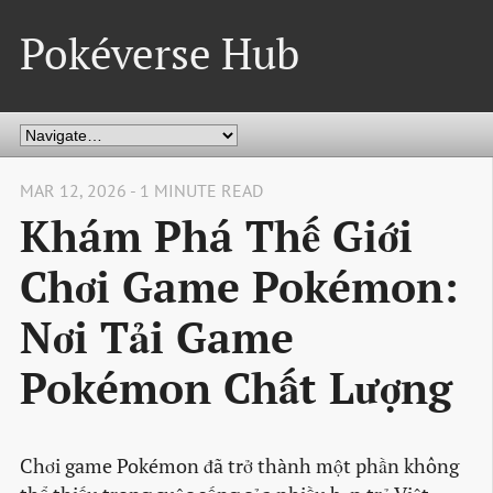
Pokéverse Hub
MAR 12, 2026 - 1 MINUTE READ
Khám Phá Thế Giới
Chơi Game Pokémon:
Nơi Tải Game
Pokémon Chất Lượng
Chơi game Pokémon đã trở thành một phần không