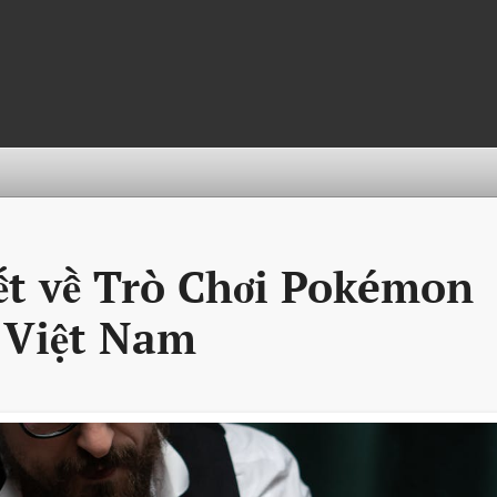
ết về Trò Chơi Pokémon
 Việt Nam