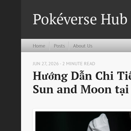
Pokéverse Hub
Home
Posts
About Us
JUN 27, 2026 - 2 MINUTE READ
Hướng Dẫn Chi Ti
Sun and Moon tại