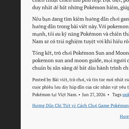
duy nhất để bắt những Pokémon hiếm, giúp
Nếu bạn đang tìm kiếm hướng dẫn chơi g
hướng dẫn trong bài viết này. Với pokemon
mạnh, tối ưu kỹ năng Pokémon và chiến thắn
Nam sẽ có trải nghiệm tuyệt vời khi hiểu 
Tổng kết, trò chơi Pokémon Sun and Moon l
pokemon sun and moon guide, mọi người chơ
chuẩn bị sẵn sàng để bắt đầu hành trình 
Posted by
Bài viết, trò chơi, và tin tức mới nhất
cuộc phiêu lưu đầy hấp dẫn của các nhân vật yê
Pokémon tại Việt Nam.
Jun 27, 2026
Tags:
po
Hướng Dẫn Chi Tiết về Cách Chơi Game Pokémon
Hướn