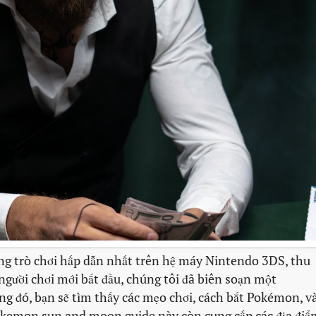
 trò chơi hấp dẫn nhất trên hệ máy Nintendo 3DS, thu
 người chơi mới bắt đầu, chúng tôi đã biên soạn một
g đó, bạn sẽ tìm thấy các mẹo chơi, cách bắt Pokémon, v
pokemon sun and moon guide này còn cung cấp các địa điể