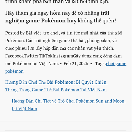
trình khám phá bản thân và kết nối tình bạn.
Hãy tham gia ngay hôm nay để có những
trải
nghiệm game Pokémon hay
không thể quên!
Posted by
Bài viết, trò chơi, và tin tức mới nhất của thế giới
Pokémon. Các trải nghiệm game thẻ bài, phòngpoker, và
cuộc phiêu lưu đầy hấp dẫn của các nhân vật yêu thích.
FacebookTwitterTikTokInstagramGây dựng cộng đồng đam
mê Pokémon tại Việt Nam.
Feb 21, 2026
Tags:
chơi game 
pokémon
Hướng Dẫn Chơi Thẻ Bài Pokémon: Bí Quyết Chiến 
Thắng Trong Game Thẻ Bài Pokémon Tại Việt Nam
Hướng Dẫn Chi Tiết về Trò Chơi Pokémon Sun and Moon 
tại Việt Nam