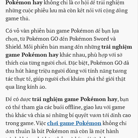
Pokémon hay
không chỉ là cơ hội để trải nghiệm
những cuộc phiêu lưu mà còn kết nối với cộng đồng
game thủ.
Có vô vàn phiên bản game Pokémon để bạn lựa
chọn, từ Pokémon GO đến Pokémon Sword và
Shield. Mỗi phiên bản mang đến những
trải nghiệm
game Pokémon hay
khác nhau, phù hợp với sở
thích của từng người chơi. Đặc biệt, Pokémon GO đã
thu hút hàng triệu người dùng với tính năng tương
tác thực tế, giúp người chơi khám phá thế giới thật
qua lăng kính ảo.
Để có được
trải nghiệm game Pokémon hay
, bạn
có thể tham gia các buổi offline, giao lưu với game
thủ khác và chia sẻ những bí quyết vươn tới đỉnh cao
trong game. Việc
chơi game Pokémon
không chỉ
đơn thuần là bắt Pokémon mà còn là một hành