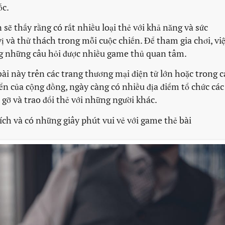
ốc.
ẽ thấy rằng có rất nhiều loại thẻ với khả năng và sức
 và thử thách trong mỗi cuộc chiến. Để tham gia chơi, vi
g những câu hỏi được nhiều game thủ quan tâm.
bài này trên các trang thương mại điện tử lớn hoặc trong c
ển của cộng đồng, ngày càng có nhiều địa điểm tổ chức các
p gỡ và trao đổi thẻ với những người khác.
ch và có những giây phút vui vẻ với game thẻ bài