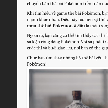
chuyên bán thẻ bài Pokémon trên toàn qu
Khi tìm hiểu về game thẻ bài Pokémon, bạn s
mạnh khác nhau. Điều này tạo nên sự thú vị
mua thẻ bài Pokémon ở đâu
là một tron
Ngoài ra, bạn cũng có thể tìm thấy các thẻ 
sự kiện cộng đồng Pokémon. Với sự phát tri
cuộc thi và buổi giao lưu, nơi bạn có thể gặ
Chúc bạn tìm thấy những bộ thẻ bài yêu thí
Pokémon!