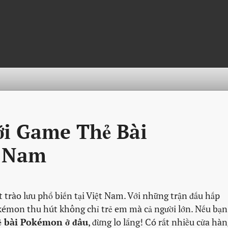
i Game Thẻ Bài
t Nam
rào lưu phổ biến tại Việt Nam. Với những trận đấu hấp
okémon thu hút không chỉ trẻ em mà cả người lớn. Nếu bạn
ẻ bài Pokémon ở đâu
, đừng lo lắng! Có rất nhiều cửa hà