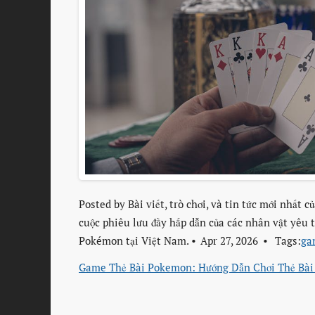
Posted by
Bài viết, trò chơi, và tin tức mới nhất
cuộc phiêu lưu đầy hấp dẫn của các nhân vật yê
Pokémon tại Việt Nam.
Apr 27, 2026
Tags:
ga
Game Thẻ Bài Pokemon: Hướng Dẫn Chơi Thẻ Bài