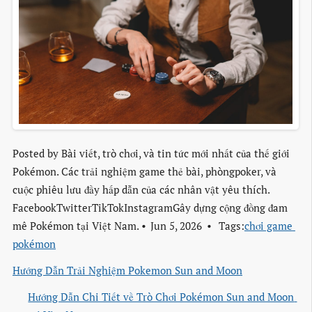
Posted by
Bài viết, trò chơi, và tin tức mới nhất của thế giới
Pokémon. Các trải nghiệm game thẻ bài, phòngpoker, và
cuộc phiêu lưu đầy hấp dẫn của các nhân vật yêu thích.
FacebookTwitterTikTokInstagramGây dựng cộng đồng đam
mê Pokémon tại Việt Nam.
Jun 5, 2026
Tags:
chơi game 
pokémon
Hướng Dẫn Trải Nghiệm Pokemon Sun and Moon
Hướng Dẫn Chi Tiết về Trò Chơi Pokémon Sun and Moon 