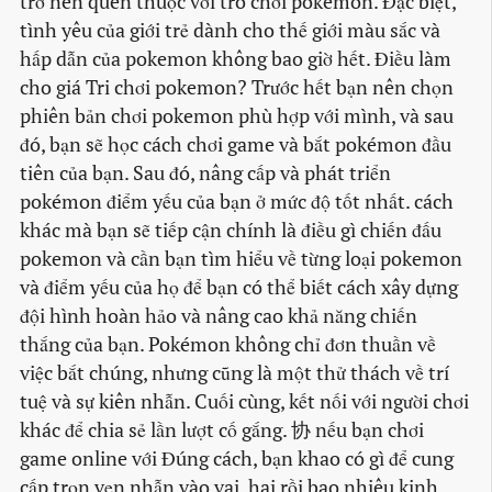
trở nên quen thuộc với trò chơi pokemon. Đặc biệt,
tình yêu của giới trẻ dành cho thế giới màu sắc và
hấp dẫn của pokemon không bao giờ hết. Điều làm
cho giá Tri chơi pokemon? Trước hết bạn nên chọn
phiên bản chơi pokemon phù hợp với mình, và sau
đó, bạn sẽ học cách chơi game và bắt pokémon đầu
tiên của bạn. Sau đó, nâng cấp và phát triển
pokémon điểm yếu của bạn ở mức độ tốt nhất. cách
khác mà bạn sẽ tiếp cận chính là điều gì chiến đấu
pokemon và cần bạn tìm hiểu về từng loại pokemon
và điểm yếu của họ để bạn có thể biết cách xây dựng
đội hình hoàn hảo và nâng cao khả năng chiến
thắng của bạn. Pokémon không chỉ đơn thuần về
việc bắt chúng, nhưng cũng là một thử thách về trí
tuệ và sự kiên nhẫn. Cuối cùng, kết nối với người chơi
khác để chia sẻ lần lượt cố gắng. 协 nếu bạn chơi
game online với Đúng cách, bạn khao có gì để cung
cấp trọn vẹn nhẫn vào vai, hai rồi bao nhiêu kinh