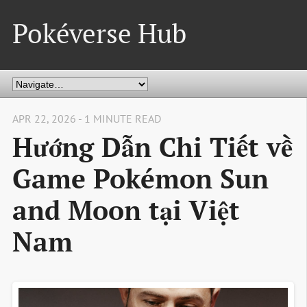
Pokéverse Hub
APR 22, 2026 - 1 MINUTE READ
Hướng Dẫn Chi Tiết về
Game Pokémon Sun
and Moon tại Việt
Nam